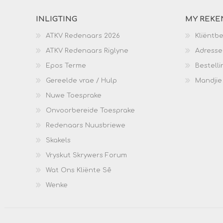
INLIGTING
MY REKE
ATKV Redenaars 2026
Kliëntb
ATKV Redenaars Riglyne
Adresse
Epos Terme
Bestelli
Gereelde vrae / Hulp
Mandjie
Nuwe Toesprake
Onvoorbereide Toesprake
Redenaars Nuusbriewe
Skakels
Vryskut Skrywers Forum
Wat Ons Kliënte Sê
Wenke