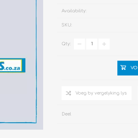
Availability:
SKU:
Qty:
VO
Deel