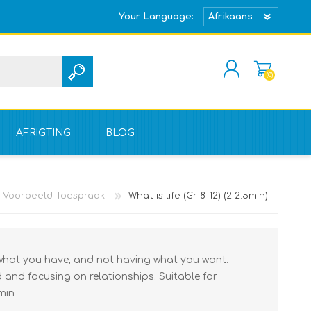
Your Language:
(0)
REGISTREER
TEKEN IN
AFRIGTING
BLOG
Voorbeeld Toespraak
What is life (Gr 8-12) (2-2.5min)
g what you have, and not having what you want.
 and focusing on relationships. Suitable for
5min