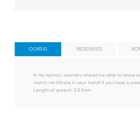
OORSIG
RESENSIES
KO
In my opinion, learners should be able to leave s
matric certificate in your hand! If you have a pas
Length of speech: 2-2.5min