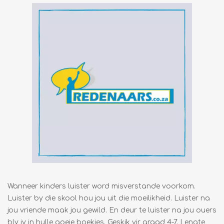
Wanneer kinders luister word misverstande voorkom.
Luister by die skool hou jou uit die moeilikheid. Luister na
jou vriende maak jou gewild. En deur te luister na jou ouers
bly jy in hulle goeie boekies. Geskik vir graad 4-7. Lengte