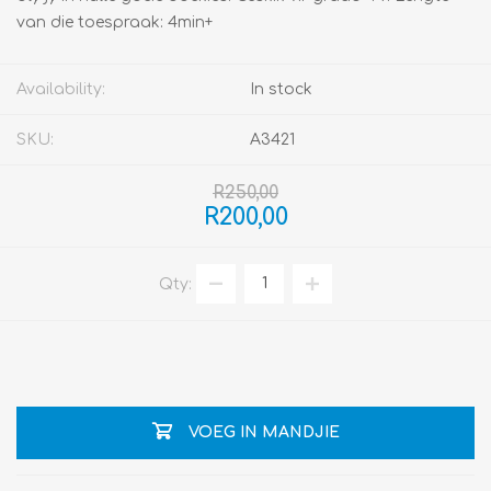
van die toespraak: 4min+
Availability:
In stock
SKU:
A3421
R250,00
R200,00
Qty:
VOEG IN MANDJIE