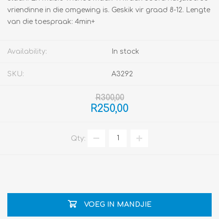
vriendinne in die omgewing is. Geskik vir graad 8-12. Lengte
van die toespraak: 4min+
Availability:
In stock
SKU:
A3292
R300,00
R250,00
Qty:
VOEG IN MANDJIE