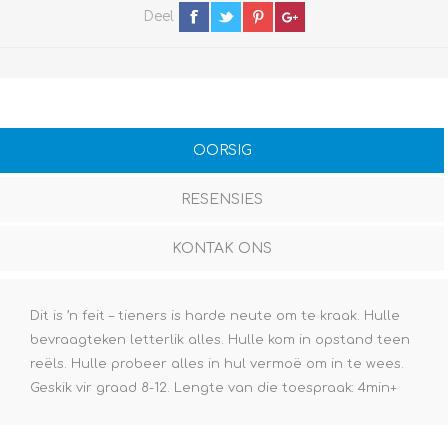
Deel
OORSIG
RESENSIES
KONTAK ONS
Dit is ’n feit – tieners is harde neute om te kraak. Hulle
bevraagteken letterlik alles. Hulle kom in opstand teen
reëls. Hulle probeer alles in hul vermoë om in te wees.
Geskik vir graad 8-12. Lengte van die toespraak: 4min+