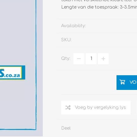
Lengte van die toespraak: 3-3.5mi
Availability:
SKU:
Qty:
VO
Deel