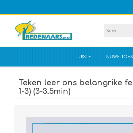
TUISTE
NUWE TOES
Vir kompet
Teken leer ons belangrike fe
NIE vir kom
1-3) (3-3.5min)