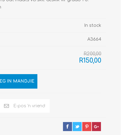
n
In stock
A3664
R200,00
R150,00
EG IN MANDJIE