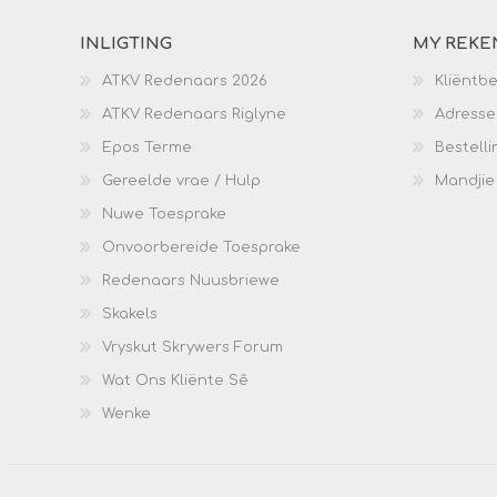
INLIGTING
MY REKE
ATKV Redenaars 2026
Kliëntb
ATKV Redenaars Riglyne
Adresse
Epos Terme
Bestelli
Gereelde vrae / Hulp
Mandjie
Nuwe Toesprake
Onvoorbereide Toesprake
Redenaars Nuusbriewe
Skakels
Vryskut Skrywers Forum
Wat Ons Kliënte Sê
Wenke