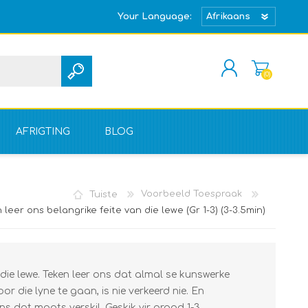
Your Language:
(0)
REGISTREER
TEKEN IN
AFRIGTING
BLOG
Tuiste
Voorbeeld Toespraak
 leer ons belangrike feite van die lewe (Gr 1-3) (3-3.5min)
 die lewe. Teken leer ons dat almal se kunswerke
or die lyne te gaan, is nie verkeerd nie. En
ns dat maats verskil. Geskik vir graad 1-3.