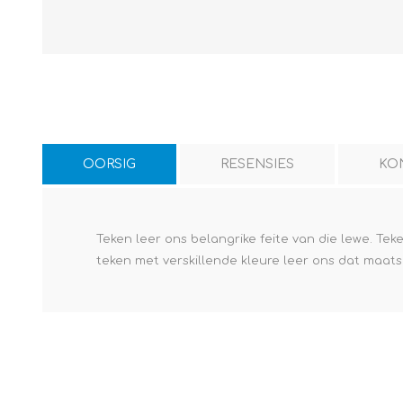
OORSIG
RESENSIES
KO
Teken leer ons belangrike feite van die lewe. Teke
teken met verskillende kleure leer ons dat maats v