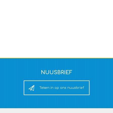
NUUSBRIEF
Teken in op ons nuusbrief