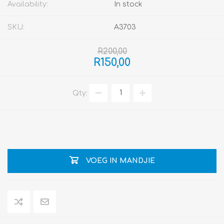
Availability:
In stock
SKU:
A3703
R200,00
R150,00
Qty:
VOEG IN MANDJIE