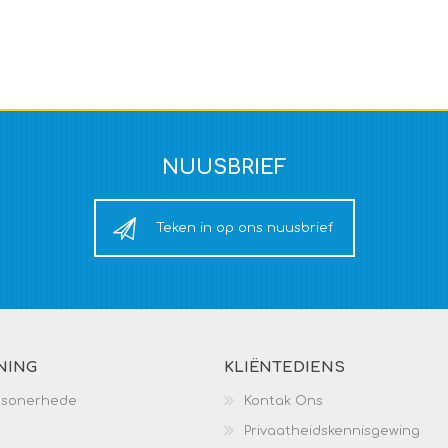
NUUSBRIEF
Teken in op ons nuusbrief
NING
KLIËNTEDIENS
esonerhede
Kontak Ons
Privaatheidskennisgewing