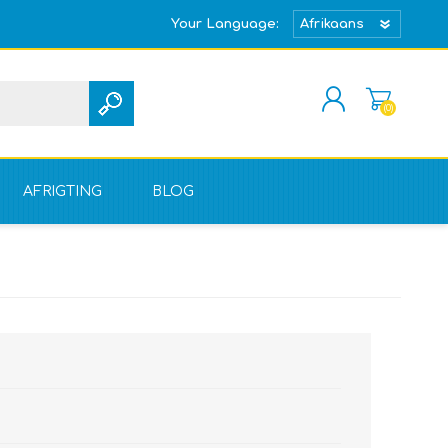
Your Language:
(0)
REGISTREER
TEKEN IN
AFRIGTING
BLOG