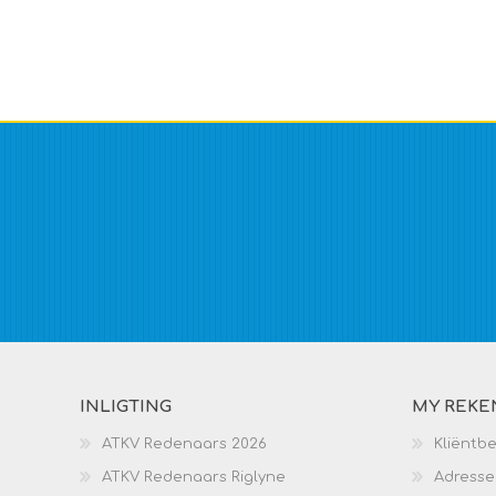
INLIGTING
MY REKE
ATKV Redenaars 2026
Kliëntb
ATKV Redenaars Riglyne
Adresse