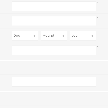
*
*
*