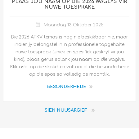
PLAAS JOU NAAM OP DIE 2026 WAGLYS VIR
NUWE TOESPRAKE
Maandag 13 Oktober 2025
Die 2026 ATKV temas is nog nie beskikbaar nie, maar
indien jy belangstel in 'n professionele topgehalte
nuwe toespraak (uniek en spesifiek geskryf vir jou
kind), plaas gerus solank jou naam op die waglys.
Klik asb. op die skakel en voltooi al die besonderhede
op die epos so volledig as moontlik.
BESONDERHEDE
SIEN NUUSARGIEF