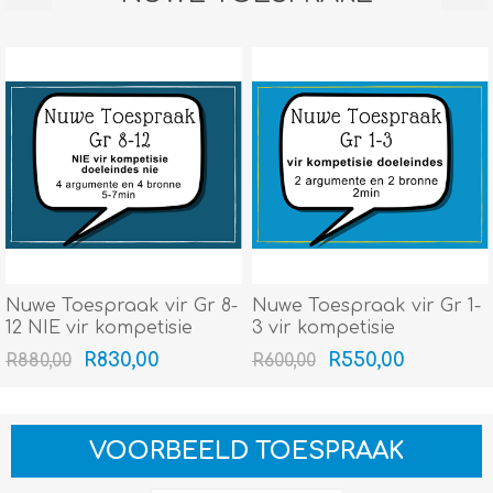
Nuwe Toespraak vir Gr 8-
Nuwe Toespraak vir Gr 1-
12 NIE vir kompetisie
3 vir kompetisie
doeleindes nie (4
doeleindes (2 argumente
R830,00
R550,00
R880,00
R600,00
argumente en 4 bronne:
en 2 bronne: 2min) -
5-7min) - Uniek en
Uniek en spesifiek tot 'n
spesifiek tot 'n tema van
tema van jou keuse!
jou keuse!
VOORBEELD TOESPRAAK