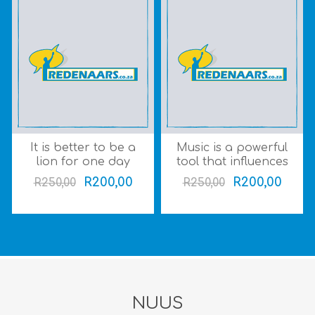
It is better to be a
Music is a powerful
lion for one day
tool that influences
than a sheep all
our moods and
R200,00
R200,00
R250,00
R250,00
your life (Gr 4-7)
behaviours (Gr 8-12)
(4min+)
(3-3.5min)
NUUS