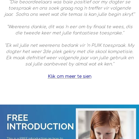
"Die beoordeelaars was baie positief oor my dogter se
toespraak en ons soek graag nog 'n treffer vir volgende
jaar. Sodra ons weet wat die temas is kan julle begin skryf."
"Weereens dankie, dit was 'n eer om by finaal te wees, dis
die tweede keer met julle fantastiese toesprake."
"Ek wil julle net weereens bedank vir ‘n PUIK toespraak. My
dogter het weer 2de plek gekry met die skool kompetisie.
Ek maak defnitief weer volgende jaar van julle gebruik en
sal julle aanbeveel by almal wat ek ken."
Klik om meer te sien