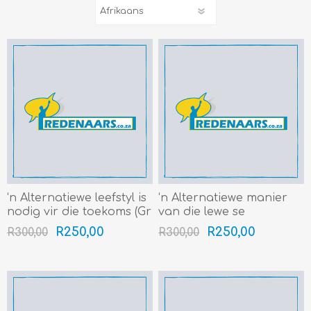
‘n Alternatiewe leefstyl is
‘n Alternatiewe manier
nodig vir die toekoms (Gr
van die lewe se
8-12) (4min+)
struikelblokke te
R250,00
R250,00
R300,00
R300,00
oorkom, is om positief te
wees (Gr 8-12) (4min+)