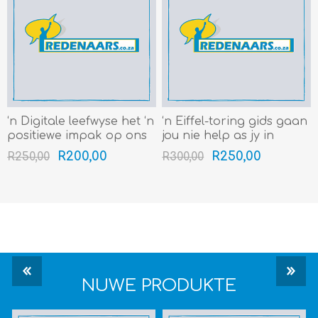
‘n Digitale leefwyse het ‘n
‘n Eiffel-toring gids gaan
positiewe impak op ons
jou nie help as jy in
lewens (Gr 4-7) (4min+)
Egipte se piramides
R200,00
R250,00
R250,00
R300,00
verdwaal nie (Gr 8-12)
(4min+)
NUWE PRODUKTE