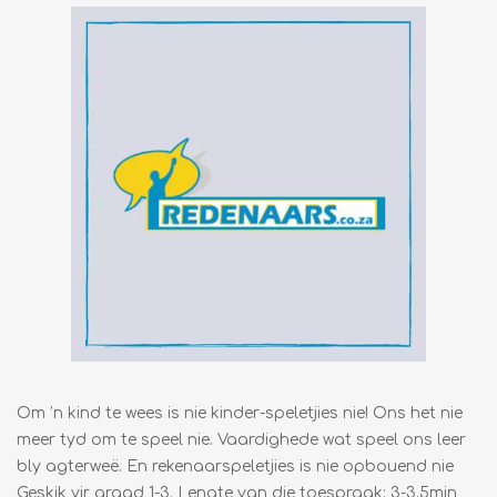
Om ’n kind te wees is nie kinder-speletjies nie! Ons het nie
meer tyd om te speel nie. Vaardighede wat speel ons leer
bly agterweë. En rekenaarspeletjies is nie opbouend nie
Geskik vir graad 1-3. Lengte van die toespraak: 3-3.5min