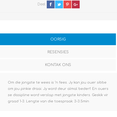
Deel
OORSIG
RESENSIES
KONTAK ONS
Om die jongste te wees is ‘n fees. Jy kan jou ouer sibbe
om jou pinkie draai. Jy word deur almal bederf. En ouers
se dissipline word verslap met jongste kinders. Geskik vir
graad 1-3. Lengte van die toespraak: 3-3.5min