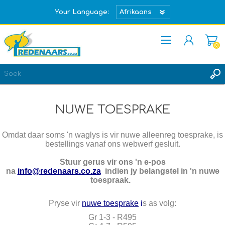
Your Language:
(0)
REGISTREER
TEKEN IN
NUWE TOESPRAKE
Omdat daar soms 'n waglys is vir nuwe alleenreg toesprake, is
bestellings vanaf ons webwerf gesluit.
Stuur gerus vir ons 'n e-pos
na
info@redenaars.co.za
indien jy belangstel in 'n nuwe
toespraak.
Pryse vir
nuwe toesprake
i
s as volg:
Gr 1-3 - R495