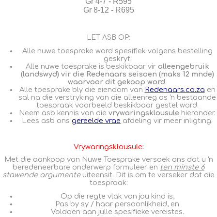
Gr 4-7 - R595
Gr 8-12 - R695
LET ASB OP:
Alle nuwe toesprake word spesifiek volgens bestelling
geskryf.
Alle nuwe toesprake is beskikbaar vir
alleengebruik
(landswyd)
vir die Redenaars seisoen (maks 12 mnde)
waarvoor dit gekoop word
.
Alle toesprake bly die eiendom van
Redenaars.co.za
en
sal
na die verstryking van die alleenreg as 'n bestaande
toespraak voorbeeld beskikbaar gestel word.
Neem asb kennis van die
vrywaringsklousule
hieronder.
Lees asb ons
gereelde vrae
afdeling vir meer inligting.
Vrywaringsklousule
:
Met die aankoop van Nuwe Toesprake versoek ons dat u 'n
beredeneerbare onderwerp formuleer en
ten minste 6
stawende argumente
uiteensit. Dit is om te verseker dat die
toespraak:
Op die regte vlak van jou kind is,
Pas by sy / haar persoonlikheid, en
Voldoen aan julle spesifieke vereistes.