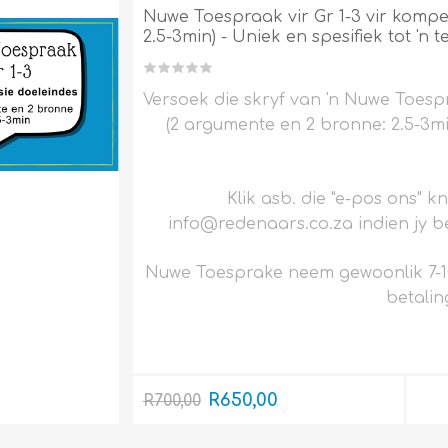
Nuwe Toespraak vir Gr 1-3 vir kompe
2.5-3min) - Uniek en spesifiek tot 'n 
Versoek die skryf van 'n Nuwe Toespr
(2 argumente en 2 bronne: 2.5-3min
Klik asb. die "e-pos ons" k
info@redenaars.co.za indien jy be
Nuwe Toesprake neem gewoonlik 7-1
betalin
R650,00
R700,00