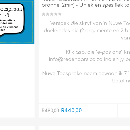
bronne: 2min) - Uniek en spesifiek to
Versoek die skryf van 'n Nuwe To
doeleindes nie (2 argumente en 2 bro
van
Klik asb. die "e-pos ons" k
info@redenaars.co.za indien jy be
Nuwe Toesprake neem gewoonlik 7-1
betalin
R440,00
R490,00