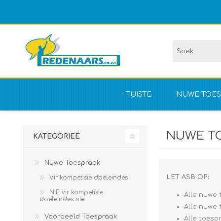
TUISTE
NUWE TOES
Vir kompet
NUWE T
KATEGORIEË
NIE vir kom
Nuwe Toespraak
LET ASB OP:
Vir kompetisie doeleindes
NIE vir kompetisie
Alle nuwe 
doeleindes nie
Alle nuwe 
Voorbeeld Toespraak
Alle toesp