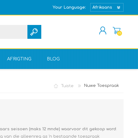
Your Language:
(0)
REGISTREER
TEKEN IN
AFRIGTING
BLOG
Tuiste
Nuwe Toespraak
aars seisoen (maks 12 mnde) waarvoor dit gekoop word
.
ng van die alleenreg as 'n bestaande toespraak