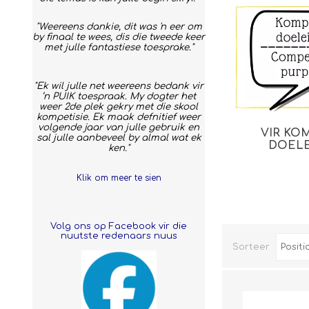
"Weereens dankie, dit was 'n eer om
by finaal te wees, dis die tweede keer
met julle fantastiese toesprake."
"Ek wil julle net weereens bedank vir
‘n PUIK toespraak. My dogter het
weer 2de plek gekry met die skool
kompetisie. Ek maak defnitief weer
volgende jaar van julle gebruik en
VIR KO
sal julle aanbeveel by almal wat ek
DOEL
ken."
Klik om meer te sien
Volg ons op Facebook vir die
nuutste redenaars nuus
Sorteer