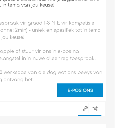
t 'n tema van jou keuse!
espraak vir graad 1-3 NIE vir kompetisie
nne: 2min) - uniek en spesifiek tot 'n tema
 jou keuse!
noppie of stuur vir ons 'n e-pos na
langstel in 'n nuwe alleenreg toespraak.
0 werksdae van die dag wat ons bewys van
g ontvang het.