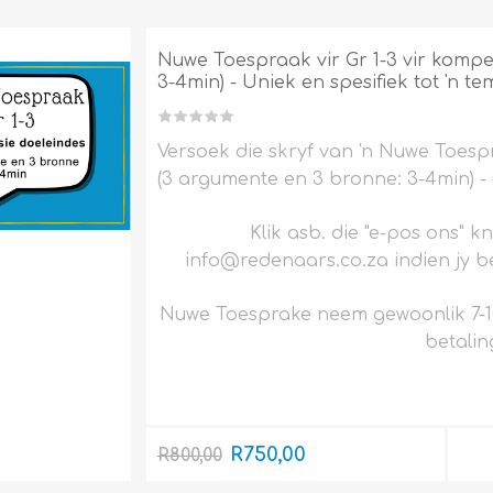
Nuwe Toespraak vir Gr 1-3 vir kompe
3-4min) - Uniek en spesifiek tot 'n t
Versoek die skryf van 'n Nuwe Toespr
(3 argumente en 3 bronne: 3-4min) - u
Klik asb. die "e-pos ons" k
info@redenaars.co.za indien jy be
Nuwe Toesprake neem gewoonlik 7-1
betalin
R750,00
R800,00