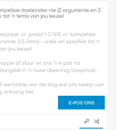
mpetisie doeleindes nie (2 argumente en 2
k tot 'n tema van jou keuse!
espraak vir graad 1-3 NIE vir kompetisie
onne: 2.5-3min) - uniek en spesifiek tot 'n
an jou keuse!
noppie of stuur vir ons 'n e-pos na
langstel in 'n nuwe alleenreg toespraak.
0 werksdae van die dag wat ons bewys van
g ontvang het.