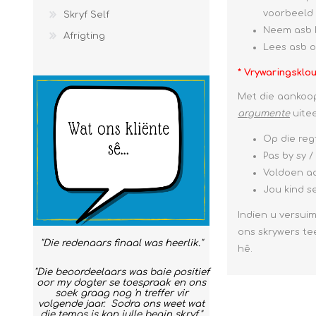
voorbeeld 
Skryf Self
Neem asb 
Afrigting
Lees asb 
*
Vrywaringsklo
Met die aankoo
argumente
uitee
Op die regt
Pas by sy /
Voldoen aan
Jou kind s
Indien u versui
ons skrywers te
"Die redenaars finaal was heerlik."
hê.
"Die beoordeelaars was baie positief
oor my dogter se toespraak en ons
soek graag nog 'n treffer vir
volgende jaar. Sodra ons weet wat
die temas is kan julle begin skryf."