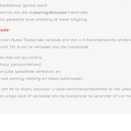
beskikbaar gestel word.
kennis van die
vrywaringsklousule
hieronder.
ons
gereelde vrae
afdeling vir meer inligting.
usule
:
p van Nuwe Toesprake versoek ons dat u 'n beredeneerde onder
nsit. Dit is om te verseker dat die toespraak:
e vlak van jou kind is,
 haar persoonlikheid,
 julle spesifieke vereistes. en
e eie siening, mening en idees weerspieël.
m om dit te doen, aanvaar u volle verantwoordelikheid vir die uit
en enige eise of versoeke om die toespraak te verander of oor te 