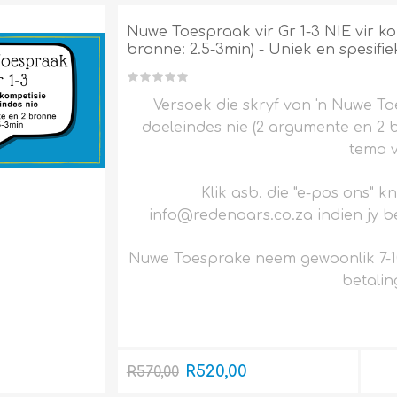
Nuwe Toespraak vir Gr 1-3 NIE vir ko
bronne: 2.5-3min) - Uniek en spesifie
Versoek die skryf van 'n Nuwe To
doeleindes nie (2 argumente en 2 br
tema v
Klik asb. die "e-pos ons" k
info@redenaars.co.za indien jy be
Nuwe Toesprake neem gewoonlik 7-1
betalin
R520,00
R570,00