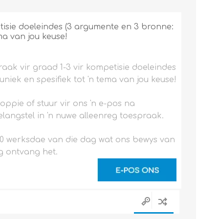
tisie doeleindes (3 argumente en 3 bronne:
ema van jou keuse!
aak vir graad 1-3 vir kompetisie doeleindes
niek en spesifiek tot 'n tema van jou keuse!
noppie of stuur vir ons 'n e-pos na
langstel in 'n nuwe alleenreg toespraak.
0 werksdae van die dag wat ons bewys van
g ontvang het.