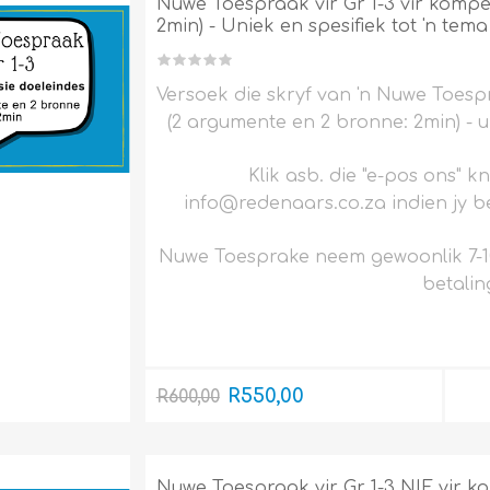
Nuwe Toespraak vir Gr 1-3 vir kompe
2min) - Uniek en spesifiek tot 'n tema
Versoek die skryf van 'n Nuwe Toespr
(2 argumente en 2 bronne: 2min) - un
Klik asb. die "e-pos ons" k
info@redenaars.co.za indien jy be
Nuwe Toesprake neem gewoonlik 7-1
betalin
R550,00
R600,00
Nuwe Toespraak vir Gr 1-3 NIE vir ko