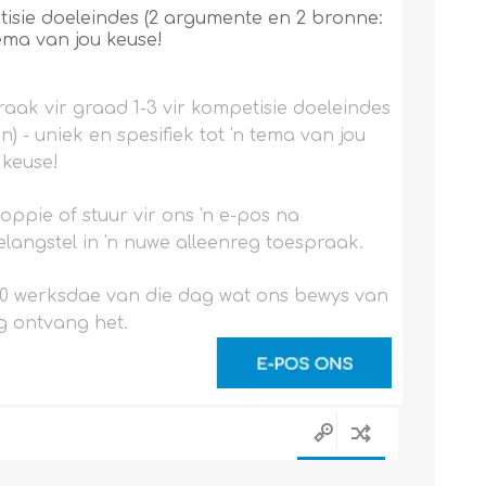
tisie doeleindes (2 argumente en 2 bronne:
tema van jou keuse!
aak vir graad 1-3 vir kompetisie doeleindes
) - uniek en spesifiek tot 'n tema van jou
keuse!
noppie of stuur vir ons 'n e-pos na
langstel in 'n nuwe alleenreg toespraak.
0 werksdae van die dag wat ons bewys van
g ontvang het.