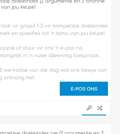
tisie doeleindes (2 argumente en 2 bronne:
 van jou keuse!
aak vir graad 1-3 vir kompetisie doeleindes
iek en spesifiek tot 'n tema van jou keuse!
noppie of stuur vir ons 'n e-pos na
langstel in 'n nuwe alleenreg toespraak.
0 werksdae van die dag wat ons bewys van
g ontvang het.
mpetisie doeleindes nie (2 argumente en 2