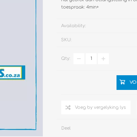
toespraak: 4min+
Availability:
SKU:
Qty:
VO
Deel