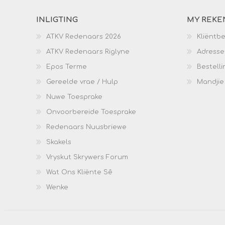
INLIGTING
MY REKE
ATKV Redenaars 2026
Kliëntb
ATKV Redenaars Riglyne
Adresse
Epos Terme
Bestelli
Gereelde vrae / Hulp
Mandjie
Nuwe Toesprake
Onvoorbereide Toesprake
Redenaars Nuusbriewe
Skakels
Vryskut Skrywers Forum
Wat Ons Kliënte Sê
Wenke