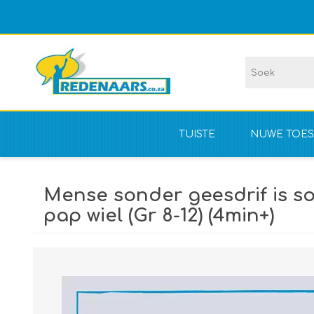
TUISTE
NUWE TOES
Vir kompet
Mense sonder geesdrif is so
NIE vir kom
pap wiel (Gr 8-12) (4min+)