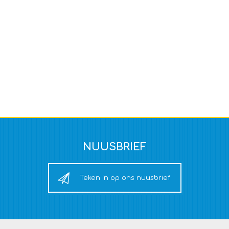
NUUSBRIEF
Teken in op ons nuusbrief