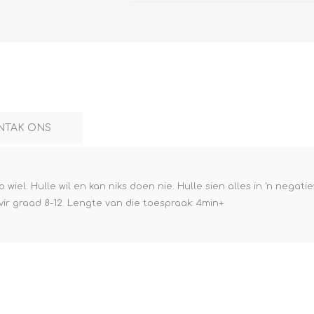
NTAK ONS
wiel. Hulle wil en kan niks doen nie. Hulle sien alles in 'n negati
vir graad 8-12. Lengte van die toespraak: 4min+