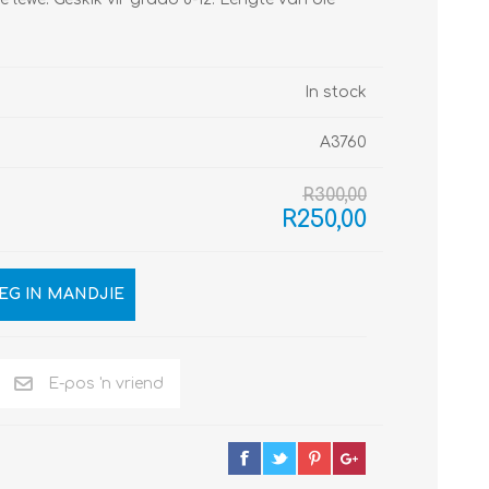
In stock
A3760
R300,00
R250,00
EG IN MANDJIE