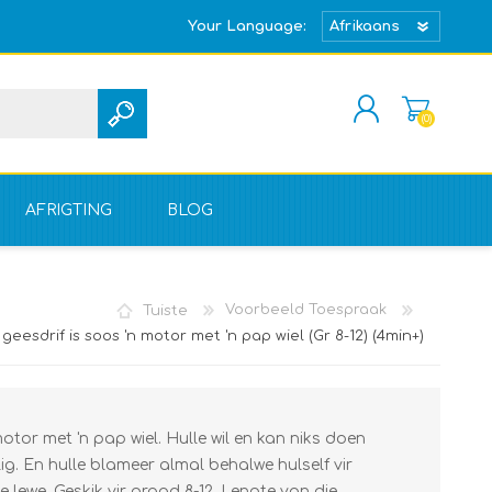
Your Language:
(0)
REGISTREER
TEKEN IN
AFRIGTING
BLOG
Tuiste
Voorbeeld Toespraak
eesdrif is soos 'n motor met 'n pap wiel (Gr 8-12) (4min+)
otor met 'n pap wiel. Hulle wil en kan niks doen
e lig. En hulle blameer almal behalwe hulself vir
e lewe. Geskik vir graad 8-12. Lengte van die