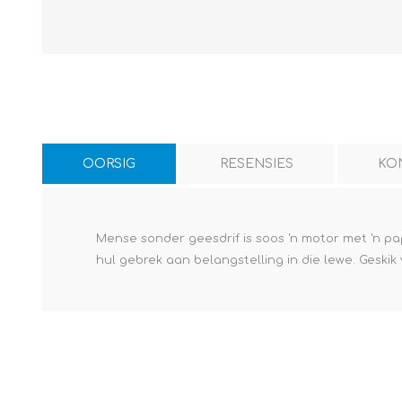
OORSIG
RESENSIES
KO
Mense sonder geesdrif is soos 'n motor met 'n pap 
hul gebrek aan belangstelling in die lewe. Geskik 