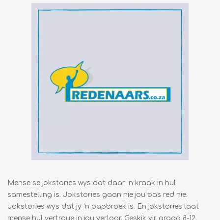
Mense se jokstories wys dat daar ’n kraak in hul
samestelling is. Jokstories gaan nie jou bas red nie.
Jokstories wys dat jy ’n papbroek is. En jokstories laat
mense hul vertroue in jou verloor. Geskik vir graad 8-12.