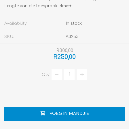
Lengte van die toespraak: 4min+
Availability:
In stock
SKU:
A3255
R300,00
R250,00
Qty:
VOEG IN MANDJIE