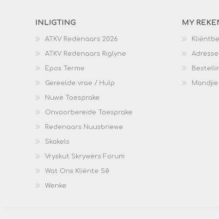
INLIGTING
MY REKE
ATKV Redenaars 2026
Kliëntb
ATKV Redenaars Riglyne
Adresse
Epos Terme
Bestelli
Gereelde vrae / Hulp
Mandjie
Nuwe Toesprake
Onvoorbereide Toesprake
Redenaars Nuusbriewe
Skakels
Vryskut Skrywers Forum
Wat Ons Kliënte Sê
Wenke