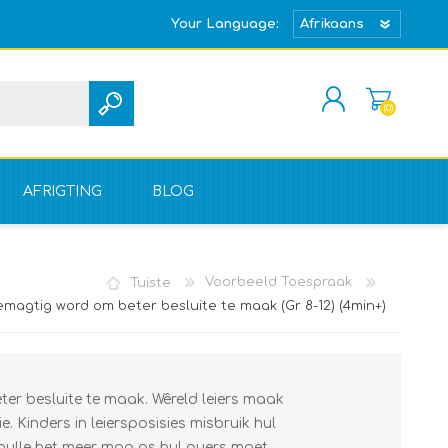
Your Language:
(0)
REGISTREER
TEKEN IN
AFRIGTING
BLOG
Tuiste
Voorbeeld Toespraak
agtig word om beter besluite te maak (Gr 8-12) (4min+)
r besluite te maak. Wêreld leiers maak
e. Kinders in leiersposisies misbruik hul
k hulle het meer mag as hul ouers moet