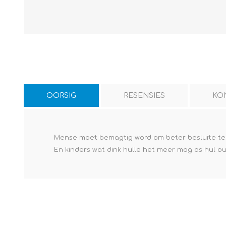
OORSIG
RESENSIES
KO
Mense moet bemagtig word om beter besluite te maa
En kinders wat dink hulle het meer mag as hul ou