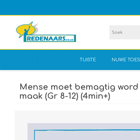
TUISTE
NUWE TOES
Vir kompet
Mense moet bemagtig word o
NIE vir kom
maak (Gr 8-12) (4min+)