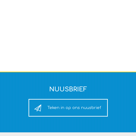
NUUSBRIEF
Teken in op ons nuusbrief