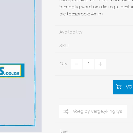
bemagtig word om die regte besluit
die toespraak: 4min+
Availability:
SKU:
Qty:
VO
Deel