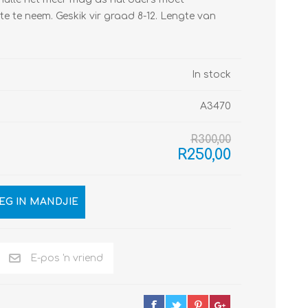
e te neem. Geskik vir graad 8-12. Lengte van
In stock
A3470
R300,00
R250,00
EG IN MANDJIE