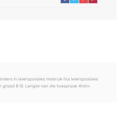
ers in leiersposisies misbruik hul leiersposisies.
r graad 8-12. Lengte van die toespraak: 4min+