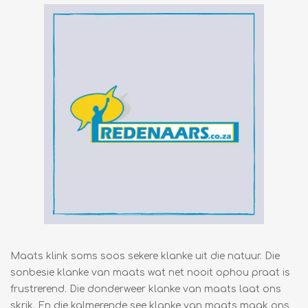
Maats klink soms soos sekere klanke uit die natuur. Die
sonbesie klanke van maats wat net nooit ophou praat is
frustrerend. Die donderweer klanke van maats laat ons
skrik. En die kalmerende see klanke van maats maak ons