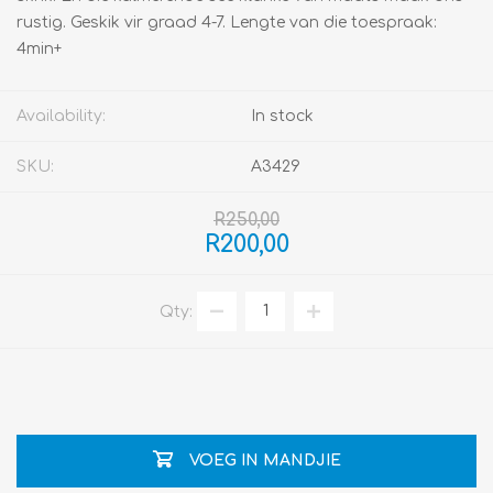
rustig. Geskik vir graad 4-7. Lengte van die toespraak:
4min+
Availability:
In stock
SKU:
A3429
R250,00
R200,00
Qty:
VOEG IN MANDJIE