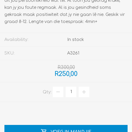
dit jou persoonlikheid wat tel. Al toon jou gedrag krake,
kan jy jou foute regmaak. Al is jou gesindheid soms
gekraak maak positiwiteit dat jy nie gaan lê nie. Geskik vir
graad 8-12. Lengte van die toespraak: 4min+
Availability:
In stock
SKU:
A3261
R300,00
R250,00
Qty:
VOEG IN MANDJIE