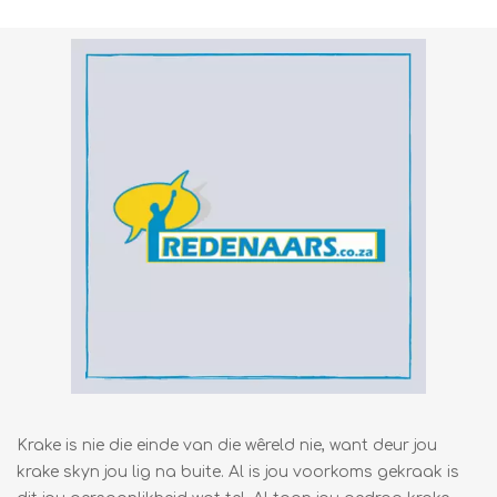
Krake is nie die einde van die wêreld nie, want deur jou
krake skyn jou lig na buite. Al is jou voorkoms gekraak is