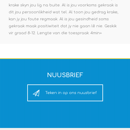
krake skyn jou lig na buite. Al is jou voorkoms gekraak is
dit jou persoonlikheid wat tel. Al toon jou gedrag krake,
kan jy jou foute regmaak. Al is jou gesindheid soms
gekraak maak positiwiteit dat jy nie gaan lê nie. Geskik
vir graad 8-12. Lengte van die toespraak: 4min+
NUUSBRIEF
Teken in op ons nuusbrief