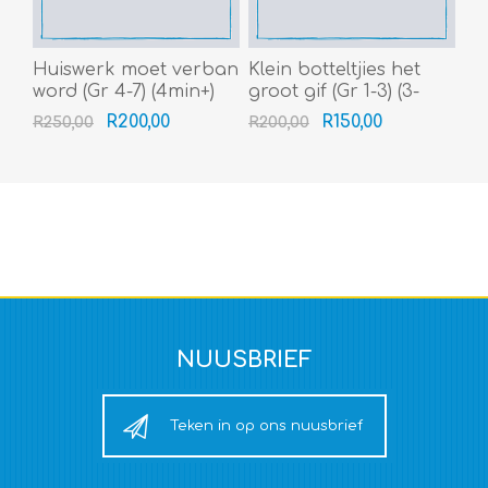
Huiswerk moet verban
Klein botteltjies het
word (Gr 4-7) (4min+)
groot gif (Gr 1-3) (3-
3.5min)
R200,00
R150,00
R250,00
R200,00
NUUSBRIEF
Teken in op ons nuusbrief