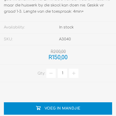
maar die huiswerk by die skool kan doen nie. Geskik vir
graad 1-3. Lengte van die toespraak: 4min+
Availability:
In stock
SKU:
A3040
R200,00
R150,00
Qty:
VOEG IN MANDJIE