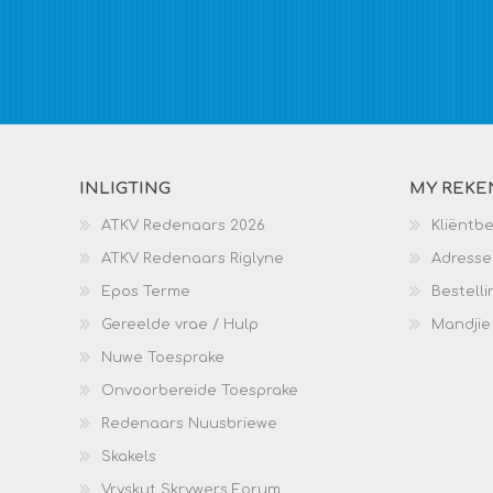
INLIGTING
MY REKE
ATKV Redenaars 2026
Kliëntb
ATKV Redenaars Riglyne
Adresse
Epos Terme
Bestelli
Gereelde vrae / Hulp
Mandjie
Nuwe Toesprake
Onvoorbereide Toesprake
Redenaars Nuusbriewe
Skakels
Vryskut Skrywers Forum