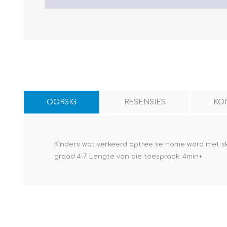
OORSIG
RESENSIES
KO
Kinders wat verkeerd optree se name word met skewe
graad 4-7. Lengte van die toespraak: 4min+