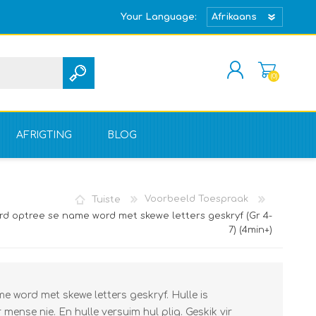
Your Language:
(0)
REGISTREER
TEKEN IN
AFRIGTING
BLOG
Tuiste
Voorbeeld Toespraak
rd optree se name word met skewe letters geskryf (Gr 4-
7) (4min+)
e word met skewe letters geskryf. Hulle is
 mense nie. En hulle versuim hul plig. Geskik vir