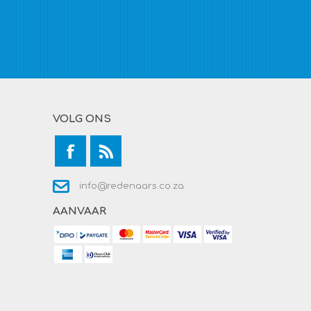
VOLG ONS
info@redenaars.co.za
AANVAAR