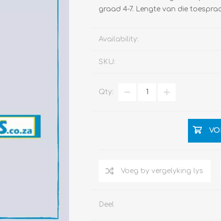
graad 4-7. Lengte van die toespra
Availability:
SKU:
Qty:
VO
Deel