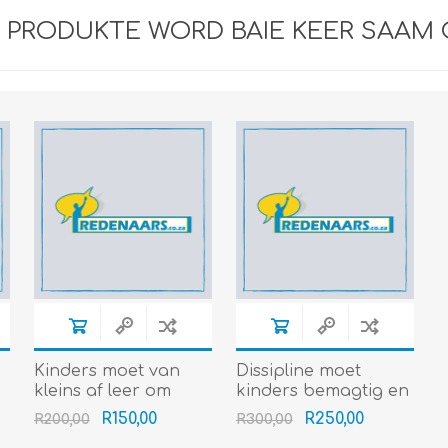
E PRODUKTE WORD BAIE KEER SAAM
Kinders moet van
Dissipline moet
kleins af leer om
kinders bemagtig en
respek te betoon (Gr
nie onderdruk nie (Gr
R150,00
R250,00
R200,00
R300,00
2)
1-3) (4min+)
8-12) (4min+)