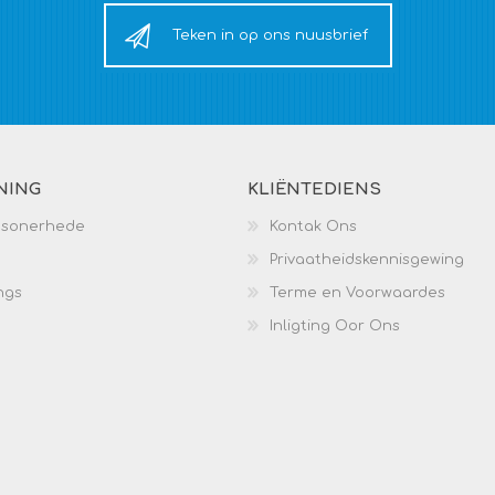
Teken in op ons nuusbrief
NING
KLIËNTEDIENS
esonerhede
Kontak Ons
Privaatheidskennisgewing
ngs
Terme en Voorwaardes
Inligting Oor Ons