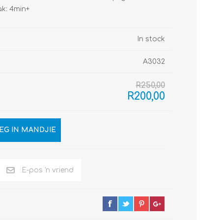
ak: 4min+
In stock
A3032
R250,00
R200,00
EG IN MANDJIE