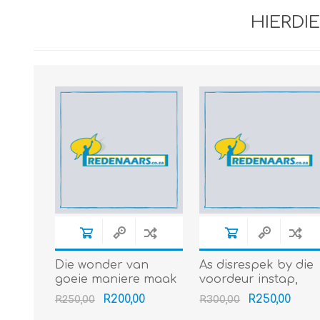
HIERDI
Die wonder van
As disrespek by die
goeie maniere maak
voordeur instap,
vir ons deure oop (Gr
stap liefde by die
R200,00
R250,00
R250,00
R300,00
4-7) (4min+)
agterdeur uit (Gr 8-1