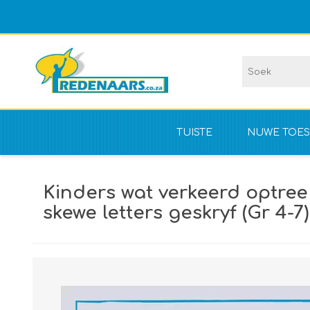
TUISTE
NUWE TOES
Vir kompet
Kinders wat verkeerd optre
NIE vir kom
skewe letters geskryf (Gr 4-7)