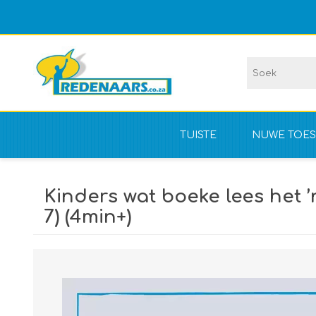
TUISTE
NUWE TOES
Vir kompet
Kinders wat boeke lees het ’
NIE vir kom
7) (4min+)