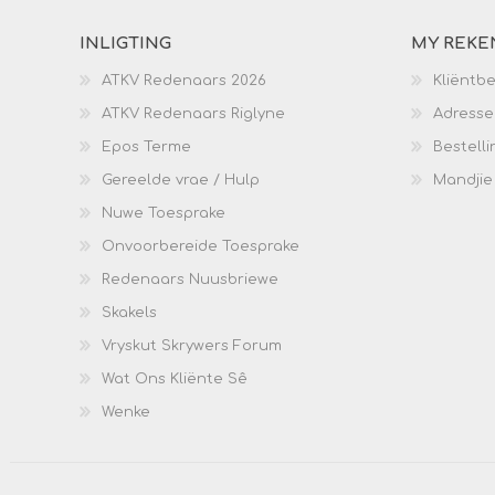
INLIGTING
MY REKE
ATKV Redenaars 2026
Kliëntb
ATKV Redenaars Riglyne
Adresse
Epos Terme
Bestelli
Gereelde vrae / Hulp
Mandjie
Nuwe Toesprake
Onvoorbereide Toesprake
Redenaars Nuusbriewe
Skakels
Vryskut Skrywers Forum
Wat Ons Kliënte Sê
Wenke