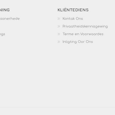
NING
KLIËNTEDIENS
esonerhede
Kontak Ons
Privaatheidskennisgewing
ngs
Terme en Voorwaardes
Inligting Oor Ons