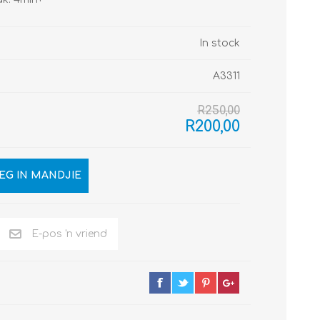
In stock
A3311
R250,00
R200,00
EG IN MANDJIE