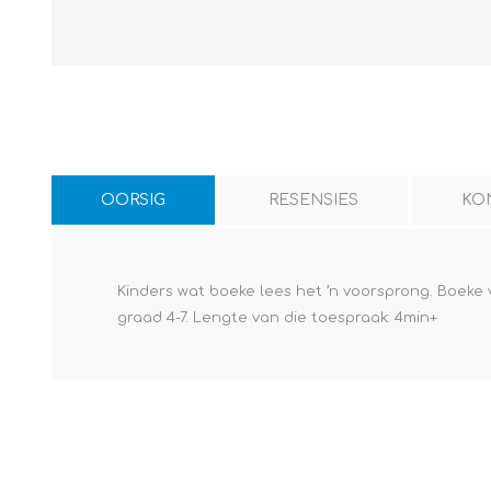
OORSIG
RESENSIES
KO
Kinders wat boeke lees het ’n voorsprong. Boeke v
graad 4-7. Lengte van die toespraak: 4min+