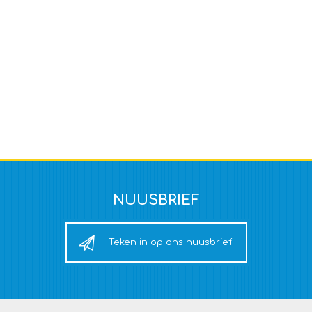
NUUSBRIEF
Teken in op ons nuusbrief