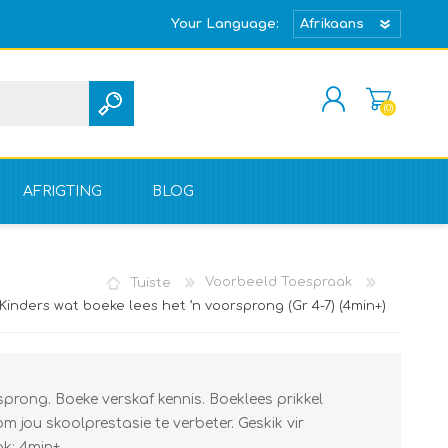
Your Language:
(0)
REGISTREER
TEKEN IN
AFRIGTING
BLOG
Tuiste
Voorbeeld Toespraak
Kinders wat boeke lees het ’n voorsprong (Gr 4-7) (4min+)
sprong. Boeke verskaf kennis. Boeklees prikkel
m jou skoolprestasie te verbeter. Geskik vir
ak: 4min+