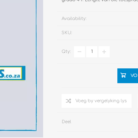
Availability:
SKU:
Qty:
VO
Deel