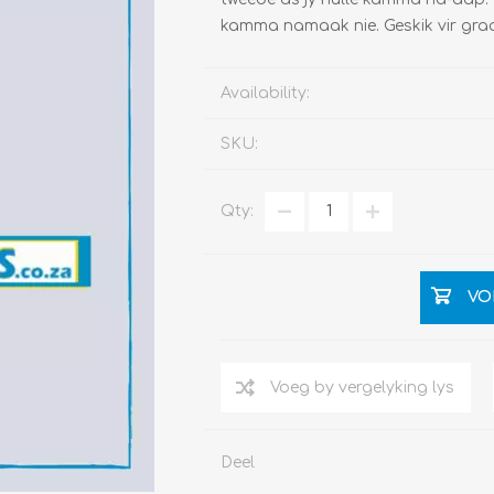
kamma namaak nie. Geskik vir graa
Availability:
SKU:
Qty:
VO
Deel