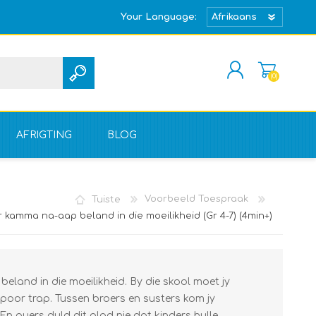
Your Language:
(0)
REGISTREER
TEKEN IN
AFRIGTING
BLOG
Tuiste
Voorbeeld Toespraak
 kamma na-aap beland in die moeilikheid (Gr 4-7) (4min+)
land in die moeilikheid. By die skool moet jy
poor trap. Tussen broers en susters kom jy
n ouers duld dit glad nie dat kinders hulle