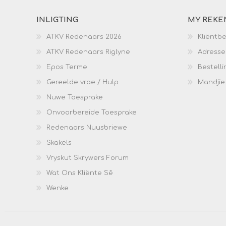
INLIGTING
MY REKE
ATKV Redenaars 2026
Kliëntb
ATKV Redenaars Riglyne
Adresse
Epos Terme
Bestelli
Gereelde vrae / Hulp
Mandjie
Nuwe Toesprake
Onvoorbereide Toesprake
Redenaars Nuusbriewe
Skakels
Vryskut Skrywers Forum
Wat Ons Kliënte Sê
Wenke