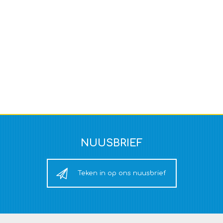
NUUSBRIEF
Teken in op ons nuusbrief