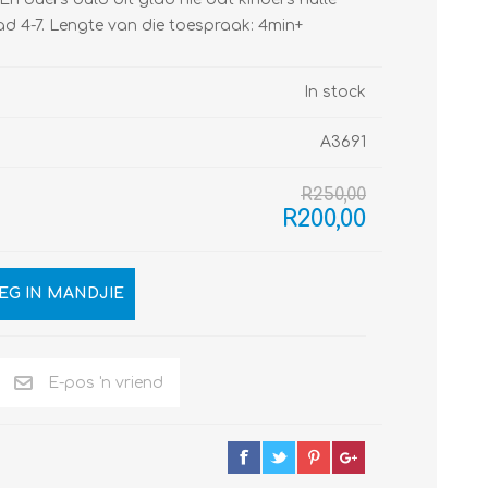
d 4-7. Lengte van die toespraak: 4min+
In stock
A3691
R250,00
R200,00
EG IN MANDJIE