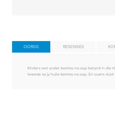
OORSIG
RESENSIES
KO
Kinders wat ander kamma na-aap beland in die moe
tweede as jy hulle kamma na-aap. En ouers duld d