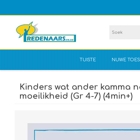
TUISTE
NUWE TOES
Vir kompet
Kinders wat ander kamma na
NIE vir kom
moeilikheid (Gr 4-7) (4min+)