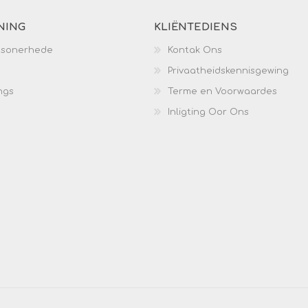
NING
KLIËNTEDIENS
esonerhede
Kontak Ons
Privaatheidskennisgewing
ngs
Terme en Voorwaardes
Inligting Oor Ons