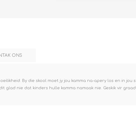
NTAK ONS
ilikheid. By die skool moet jy jou kamma na-apery los en in jou s
it glad nie dat kinders hulle kamma namaak nie. Geskik vir graad 