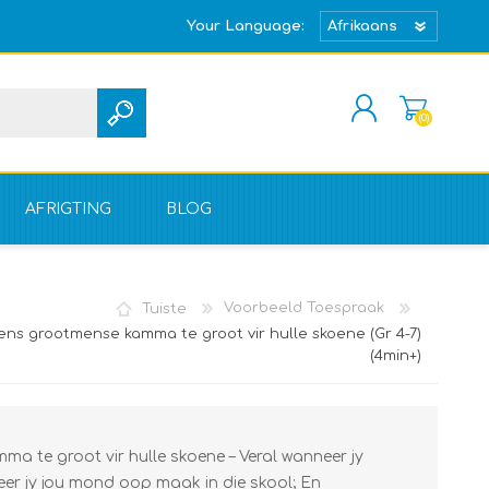
Your Language:
(0)
REGISTREER
TEKEN IN
AFRIGTING
BLOG
Tuiste
Voorbeeld Toespraak
gens grootmense kamma te groot vir hulle skoene (Gr 4-7)
(4min+)
a te groot vir hulle skoene – Veral wanneer jy
er jy jou mond oop maak in die skool; En