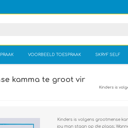
PRAAK
VOORBEELD TOESPRAAK
SKRYF SELF
isie doeleindes
Afrikaans
Graad 1 - 3
se kamma te groot vir
petisie doeleindes nie
Engels
Graad 4 - 7
Graad 1 - 3
Kinders is vol
Groep
Graad 8 - 12
Graad 4 - 7
Tweetalig
Graad 8 - 12
Graad 1 - 3
Graad 4 - 7
Kinders is volgens grootmense kamm
jou man staan op die plaas; Wanne
Graad 8 - 12