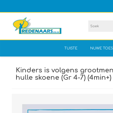
TUISTE
NUWE TOES
Vir kompet
Kinders is volgens grootmen
NIE vir kom
hulle skoene (Gr 4-7) (4min+)