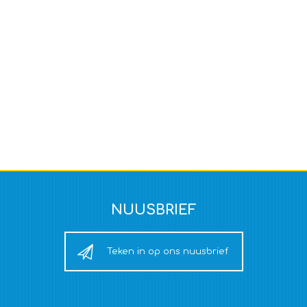
NUUSBRIEF
Teken in op ons nuusbrief