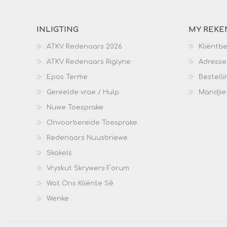
INLIGTING
MY REKE
ATKV Redenaars 2026
Kliëntb
ATKV Redenaars Riglyne
Adresse
Epos Terme
Bestelli
Gereelde vrae / Hulp
Mandjie
Nuwe Toesprake
Onvoorbereide Toesprake
Redenaars Nuusbriewe
Skakels
Vryskut Skrywers Forum
Wat Ons Kliënte Sê
Wenke