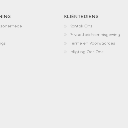
NING
KLIËNTEDIENS
esonerhede
Kontak Ons
Privaatheidskennisgewing
ngs
Terme en Voorwaardes
Inligting Oor Ons