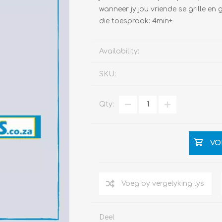
wanneer jy jou vriende se grille en
die toespraak: 4min+
Availability:
SKU:
Qty:
VO
Deel