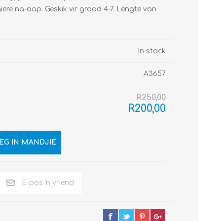
 giere na-aap. Geskik vir graad 4-7. Lengte van
In stock
A3657
R250,00
R200,00
EG IN MANDJIE