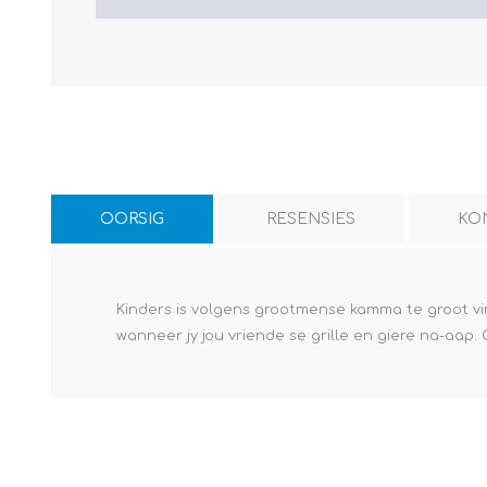
OORSIG
RESENSIES
KO
Kinders is volgens grootmense kamma te groot vir
wanneer jy jou vriende se grille en giere na-aap. 