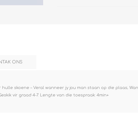
NTAK ONS
 hulle skoene – Veral wanneer jy jou man staan op die plaas; Wan
Geskik vir graad 4-7. Lengte van die toespraak: 4min+