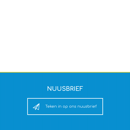
NUUSBRIEF
Teken in op ons nuusbrief