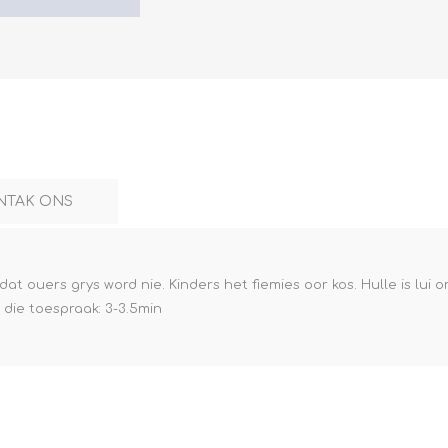
NTAK ONS
at ouers grys word nie. Kinders het fiemies oor kos. Hulle is lui o
n die toespraak: 3-3.5min