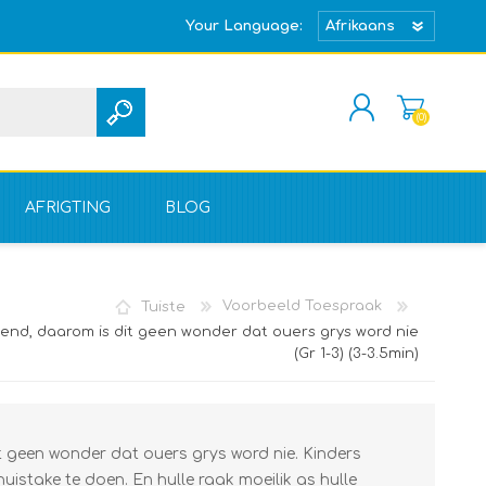
Your Language:
(0)
REGISTREER
TEKEN IN
AFRIGTING
BLOG
Tuiste
Voorbeeld Toespraak
isend, daarom is dit geen wonder dat ouers grys word nie
(Gr 1-3) (3-3.5min)
it geen wonder dat ouers grys word nie. Kinders
 huistake te doen. En hulle raak moeilik as hulle