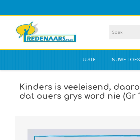
TUISTE
NUWE TOES
Vir kompet
Kinders is veeleisend, daar
NIE vir kom
dat ouers grys word nie (Gr 1