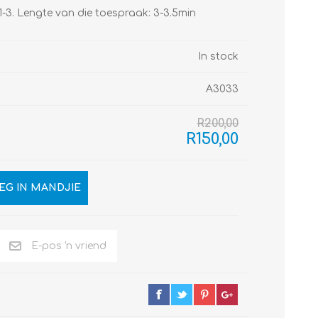
d 1-3. Lengte van die toespraak: 3-3.5min
In stock
A3033
R200,00
R150,00
EG IN MANDJIE