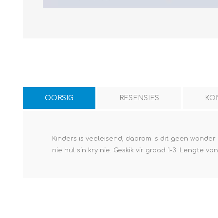
OORSIG
RESENSIES
KO
Kinders is veeleisend, daarom is dit geen wonder d
nie hul sin kry nie. Geskik vir graad 1-3. Lengte va