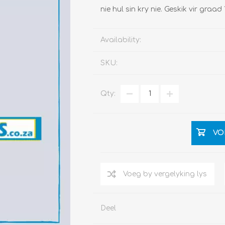
nie hul sin kry nie. Geskik vir graa
Availability:
SKU:
Qty:
VO
Deel