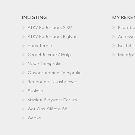
INLIGTING
MY REKE
ATKV Redenaars 2026
Kliëntb
ATKV Redenaars Riglyne
Adresse
Epos Terme
Bestelli
Gereelde vrae / Hulp
Mandjie
Nuwe Toesprake
Onvoorbereide Toesprake
Redenaars Nuusbriewe
Skakels
Vryskut Skrywers Forum
Wat Ons Kliënte Sê
Wenke