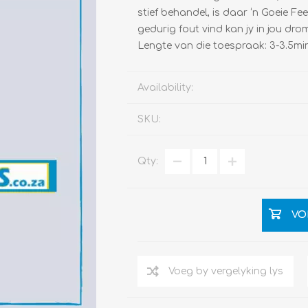
stief behandel, is daar ‘n Goeie Fe
gedurig fout vind kan jy in jou drom
Lengte van die toespraak: 3-3.5mi
Availability:
SKU:
Qty:
VO