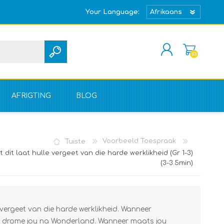
Your Language:
(0)
REGISTREER
TEKEN IN
AFRIGTING
BLOG
Tuiste
Voorbeeld Toespraak
 dit laat hulle vergeet van die harde werklikheid (Gr 1-3)
(3-3.5min)
 vergeet van die harde werklikheid. Wanneer
m drome jou na Wonderland. Wanneer maats jou