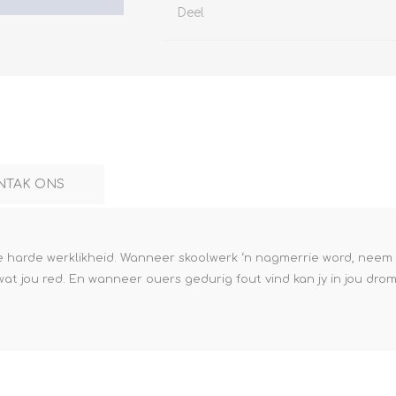
Deel
NTAK ONS
die harde werklikheid. Wanneer skoolwerk ‘n nagmerrie word, ne
wat jou red. En wanneer ouers gedurig fout vind kan jy in jou drom