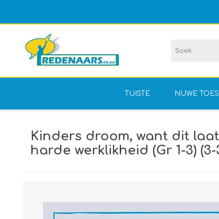
TUISTE
NUWE TOES
Vir kompet
Kinders droom, want dit laat
NIE vir kom
harde werklikheid (Gr 1-3) (3-