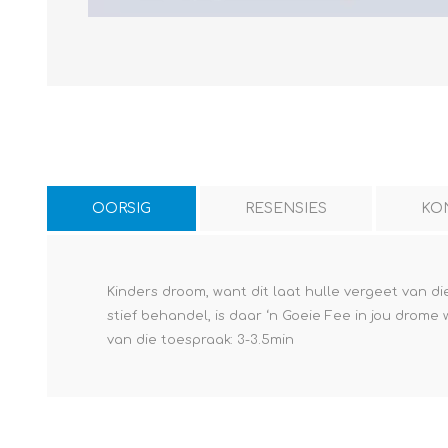
OORSIG
RESENSIES
KO
Kinders droom, want dit laat hulle vergeet van 
stief behandel, is daar ‘n Goeie Fee in jou drome 
van die toespraak: 3-3.5min