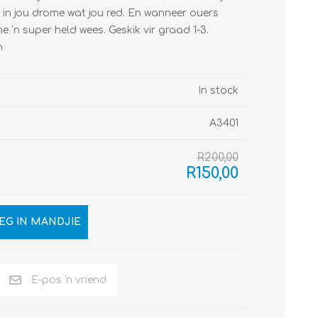
e in jou drome wat jou red. En wanneer ouers
e ‘n super held wees. Geskik vir graad 1-3.
n
In stock
A3401
R200,00
R150,00
EG IN MANDJIE