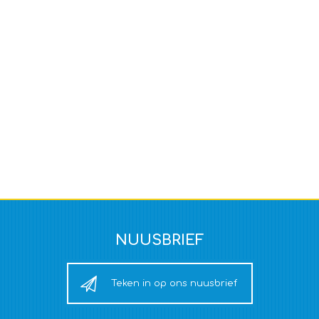
NUUSBRIEF
Teken in op ons nuusbrief