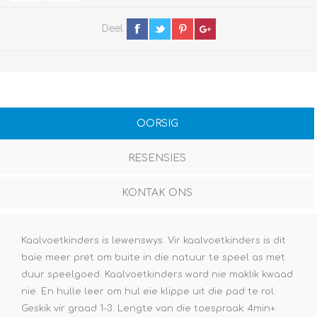
Deel
OORSIG
RESENSIES
KONTAK ONS
Kaalvoetkinders is lewenswys. Vir kaalvoetkinders is dit
baie meer pret om buite in die natuur te speel as met
duur speelgoed. Kaalvoetkinders word nie maklik kwaad
nie. En hulle leer om hul eie klippe uit die pad te rol.
Geskik vir graad 1-3. Lengte van die toespraak: 4min+