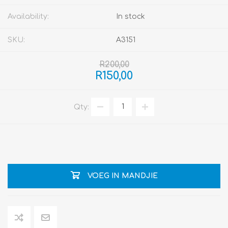
Availability:
In stock
SKU:
A3151
R200,00
R150,00
Qty:
VOEG IN MANDJIE