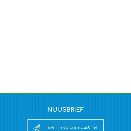
NUUSBRIEF
Teken in op ons nuusbrief