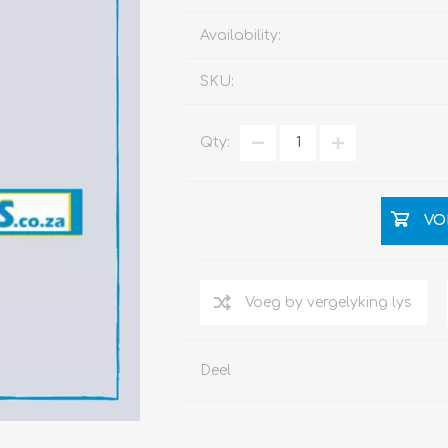
Availability:
SKU:
Qty:
VO
Deel