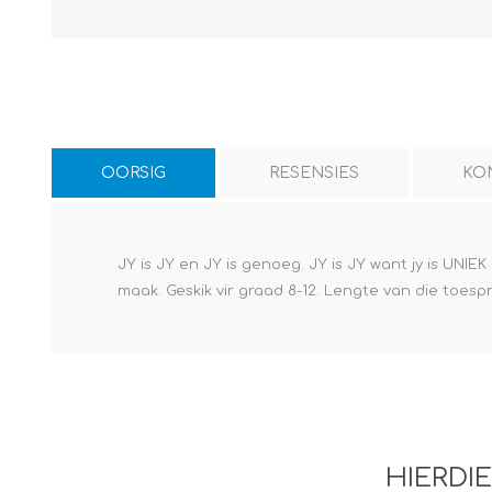
OORSIG
RESENSIES
KO
JY is JY en JY is genoeg. JY is JY want jy is UN
maak. Geskik vir graad 8-12. Lengte van die toesp
HIERDI