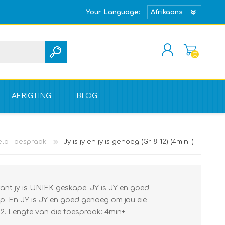
Your Language:
(0)
REGISTREER
TEKEN IN
AFRIGTING
BLOG
ld Toespraak
Jy is jy en jy is genoeg (Gr 8-12) (4min+)
 want jy is UNIEK geskape. JY is JY en goed
. En JY is JY en goed genoeg om jou eie
2. Lengte van die toespraak: 4min+