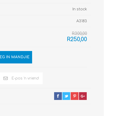
In stock
A3183
R300,00
R250,00
EG IN MANDJIE