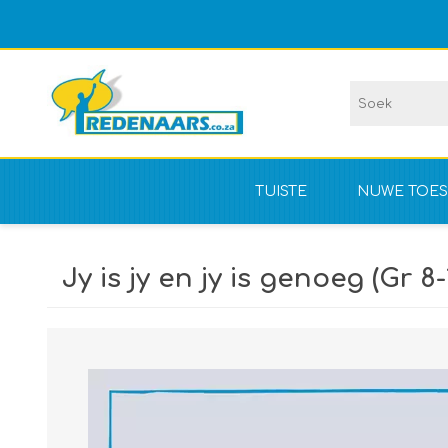
TUISTE
NUWE TOES
Vir kompet
Jy is jy en jy is genoeg (Gr 8-
NIE vir kom