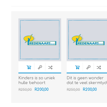
Kinders is so uniek
Dit is geen wonder
hulle behoort
dat te veel skermtyd
bekend te staan as
geen wonder is nie
R200,00
R200,00
R250,00
R250,00
die agtste wonder
(Gr 4-7) (4min+)
van die wereld (Gr 4-
7) (4min+)