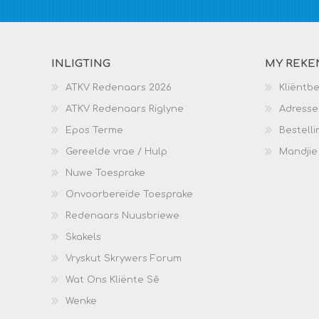
INLIGTING
MY REKE
ATKV Redenaars 2026
Kliëntb
ATKV Redenaars Riglyne
Adresse
Epos Terme
Bestelli
Gereelde vrae / Hulp
Mandjie
Nuwe Toesprake
Onvoorbereide Toesprake
Redenaars Nuusbriewe
Skakels
Vryskut Skrywers Forum
Wat Ons Kliënte Sê
Wenke