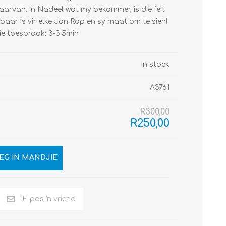
arvan. ‘n Nadeel wat my bekommer, is die feit
kbaar is vir elke Jan Rap en sy maat om te sien!
die toespraak: 3-3.5min
In stock
A3761
R300,00
R250,00
EG IN MANDJIE