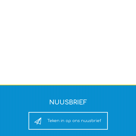
NUUSBRIEF
Teken in op ons nuusbrief