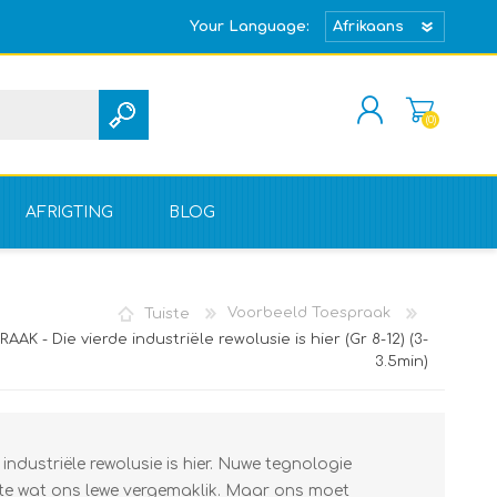
Your Language:
(0)
REGISTREER
TEKEN IN
AFRIGTING
BLOG
Tuiste
Voorbeeld Toespraak
AK - Die vierde industriële rewolusie is hier (Gr 8-12) (3-
3.5min)
dustriële rewolusie is hier. Nuwe tegnologie
te wat ons lewe vergemaklik. Maar ons moet