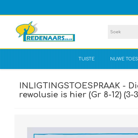
TUISTE
NUWE TOES
Vir kompet
INLIGTINGSTOESPRAAK - Die 
NIE vir kom
rewolusie is hier (Gr 8-12) (3-