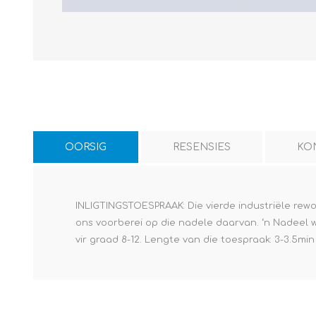
OORSIG
RESENSIES
KO
INLIGTINGSTOESPRAAK: Die vierde industriële rew
ons voorberei op die nadele daarvan. ‘n Nadeel wat
vir graad 8-12. Lengte van die toespraak: 3-3.5min