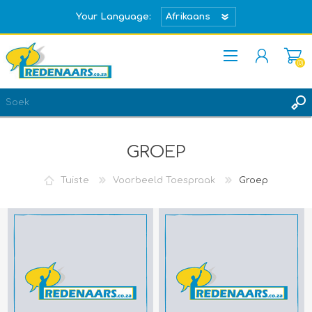
Your Language:
(0)
REGISTREER
TEKEN IN
GROEP
Tuiste
Voorbeeld Toespraak
Groep