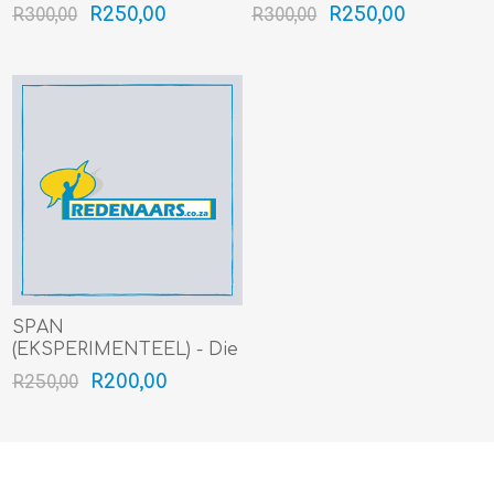
(Gr 8-12) (4min+)
meer nodig nie, want
R250,00
R250,00
R300,00
R300,00
mense ontwikkel hul eie
vaardighede om die lewe
te trotseer (Gr 8-12)
(4min+)
SPAN
(EKSPERIMENTEEL) - Die
appel val nie ver van die
R200,00
R250,00
boom af nie (Gr 4-7)
(4min+)