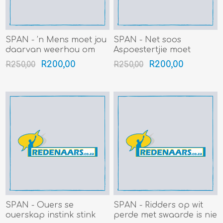
SPAN - ’n Mens moet jou
SPAN - Net soos
daarvan weerhou om
Aspoestertjie moet
iemand op sy baadjie te
kinders ook leer om aan
R200,00
R200,00
R250,00
R250,00
takseer (Gr 4-7) (4min+)
te pas (Gr 4-7) (4min+)
SPAN - Ouers se
SPAN - Ridders op wit
ouerskap instink stink
perde met swaarde is nie