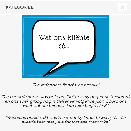
KATEGORIEË
"Die redenaars finaal was heerlik."
"Die beoordeelaars was baie positief oor my dogter se toespraak
en ons soek graag nog 'n treffer vir volgende jaar. Sodra ons
weet wat die temas is kan julle begin skryf."
"Weereens dankie, dit was 'n eer om by finaal te wees, dis die
tweede keer met julle fantastiese toesprake."