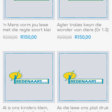
‘n Mens vorm jou lewe
Agter tralies kwyn die
met die regte soort klei
wonder van diere (Gr 1-3)
(Gr 1-3) (3-3.5min)
(4min+)
R150,00
R150,00
R200,00
R200,00
Al is ons kinders klein,
As die lewe ons plat druk