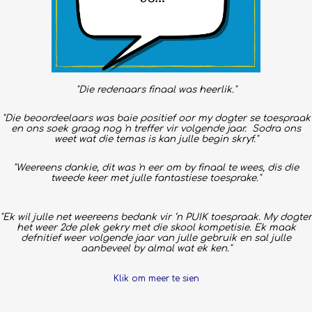
"Die redenaars finaal was heerlik."
"Die beoordeelaars was baie positief oor my dogter se toespraak
en ons soek graag nog 'n treffer vir volgende jaar. Sodra ons
weet wat die temas is kan julle begin skryf."
"Weereens dankie, dit was 'n eer om by finaal te wees, dis die
tweede keer met julle fantastiese toesprake."
"Ek wil julle net weereens bedank vir ‘n PUIK toespraak. My dogter
het weer 2de plek gekry met die skool kompetisie. Ek maak
defnitief weer volgende jaar van julle gebruik en sal julle
aanbeveel by almal wat ek ken."
Klik om meer te sien