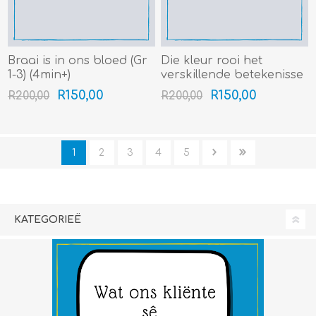
Braai is in ons bloed (Gr
Die kleur rooi het
1-3) (4min+)
verskillende betekenisse
(Gr 1-3) (4min+)
R150,00
R150,00
R200,00
R200,00
1
2
3
4
5
KATEGORIEË