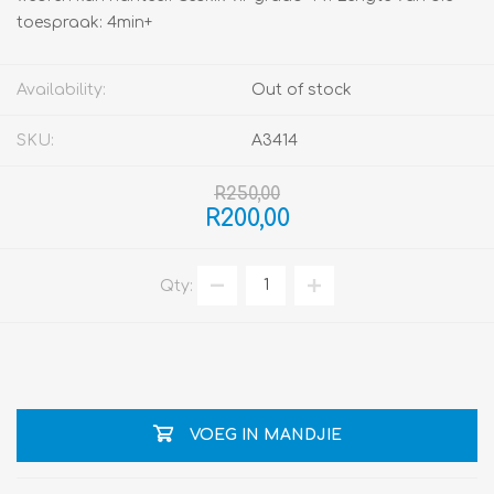
toespraak: 4min+
Availability:
Out of stock
SKU:
A3414
R250,00
R200,00
Qty:
VOEG IN MANDJIE