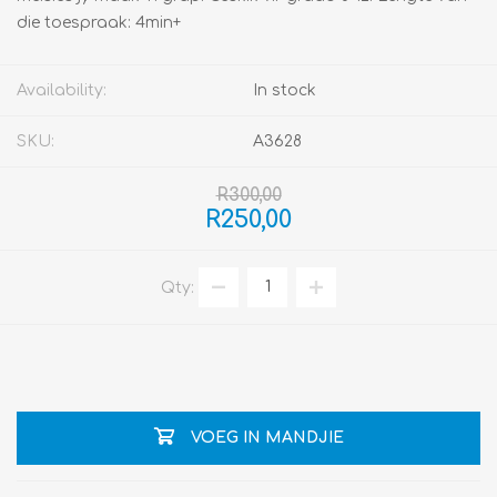
die toespraak: 4min+
Availability:
In stock
SKU:
A3628
R300,00
R250,00
Qty:
VOEG IN MANDJIE