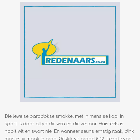
Die lewe se paradokse smokkel met ‘n mens se kop. In
sport is daar altyd die wen en die verloor. Huisreëls is
nooit wit en swart nie. En wanneer seuns ernstig raak, dink
meisies jy maak ‘n grap. Geskik vir graad 8-12. Lengte van