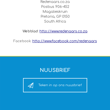
Redenaars.co.za
Posbus 906-452
Magalieskruin
Pretoria, GP 0150
South Africa
Webblad
:
http://www.redenaars.co.za
Facebook
:
http://www.facebook.com/redenaars
NUUSBRIEF
Teken in op ons nuusbrief