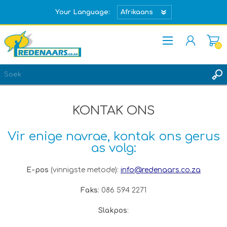
Your Language:
(0)
REGISTREER
TEKEN IN
KONTAK ONS
Vir enige navrae, kontak ons gerus
as volg:
E-pos
(vinnigste metode):
info@redenaars.co.za
Faks
: 086 594 2271
Slakpos
: