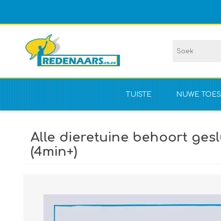
TUISTE
NUWE TOES
Vir kompet
Alle dieretuine behoort geslu
NIE vir kom
(4min+)