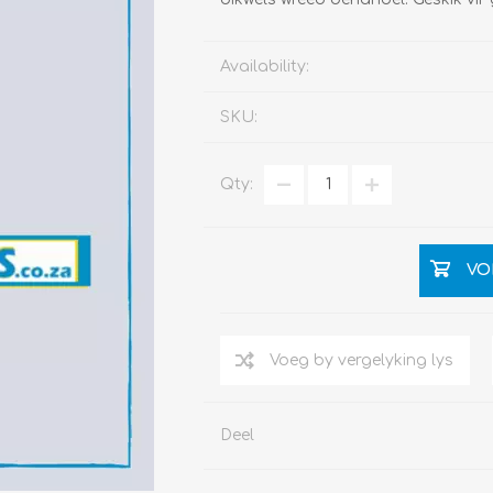
Availability:
SKU:
Qty:
VO
Deel