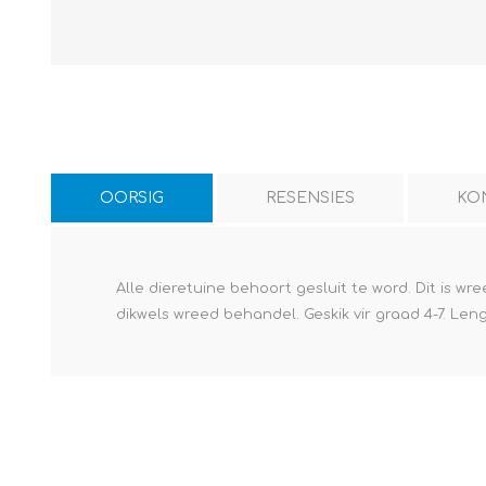
OORSIG
RESENSIES
KO
Alle dieretuine behoort gesluit te word. Dit is w
dikwels wreed behandel. Geskik vir graad 4-7. Len