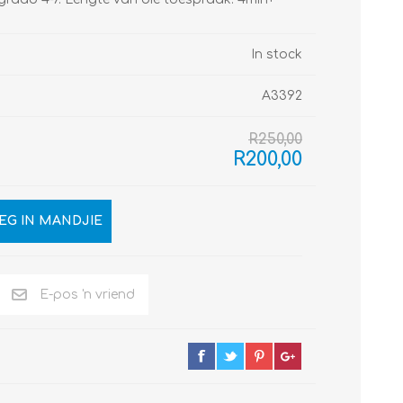
In stock
A3392
R250,00
R200,00
EG IN MANDJIE