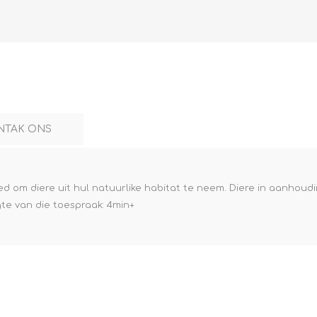
NTAK ONS
reed om diere uit hul natuurlike habitat te neem. Diere in aanhoud
gte van die toespraak: 4min+