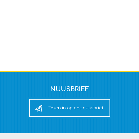
NUUSBRIEF
Teken in op ons nuusbrief