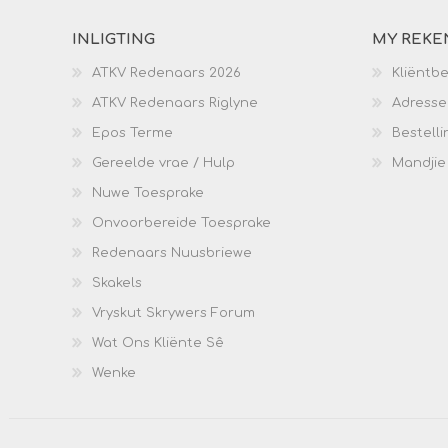
INLIGTING
MY REKE
ATKV Redenaars 2026
Kliëntb
ATKV Redenaars Riglyne
Adresse
Epos Terme
Bestelli
Gereelde vrae / Hulp
Mandjie
Nuwe Toesprake
Onvoorbereide Toesprake
Redenaars Nuusbriewe
Skakels
Vryskut Skrywers Forum
Wat Ons Kliënte Sê
Wenke