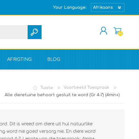
Your Language:
(0)
REGISTREER
TEKEN IN
AFRIGTING
BLOG
Tuiste
Voorbeeld Toespraak
Alle dieretuine behoort gesluit te word (Gr 4-7) (4min+)
ord. Dit is wreed om diere uit hul natuurlike
ng word nie goed versorg nie. En diere word
 graad 4-7. Lengte van die toespraak: 4min+